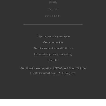
BLOG
EVENTI
CONTATTI
Informativa privacy cookie
Gestione cookie
Termini e condizioni di utilizzo
Informativa privacy marketing
Credits
Certificazione energetica LEED Core & Shell “Gold” e
LEED EBOM “Platinum" da progetto.