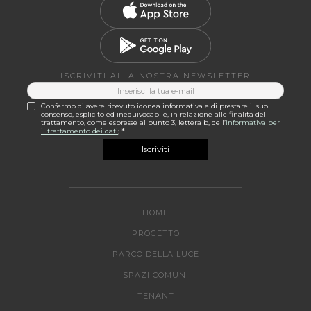
ISCRIVITI ALLA NOSTRA NEWSLETTER
Confermo di avere ricevuto idonea informativa e di prestare il suo
consenso, esplicito ed inequivocabile, in relazione alle finalità del
trattamento, come espresse al punto 3, lettera b, dell’
informativa per
il trattamento dei dati
; *
HOME
PROGETTO
PARCO DELLA LUCE
SPAZI COMUNI
TENANT