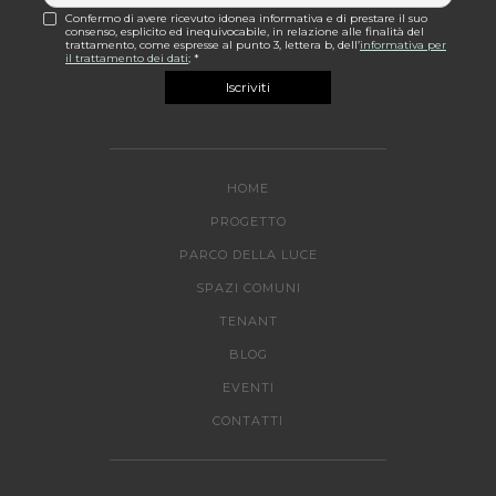
Confermo di avere ricevuto idonea informativa e di prestare il suo
consenso, esplicito ed inequivocabile, in relazione alle finalità del
trattamento, come espresse al punto 3, lettera b, dell’
informativa per
il trattamento dei dati
; *
HOME
PROGETTO
PARCO DELLA LUCE
SPAZI COMUNI
TENANT
BLOG
EVENTI
CONTATTI