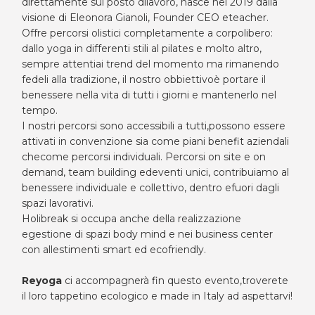
direttamente sul posto dilavoro, nasce nel 2019 dalla
visione di Eleonora Gianoli, Founder CEO eteacher.
Offre percorsi olistici completamente a corpolibero:
dallo yoga in differenti stili al pilates e molto altro,
sempre attentiai trend del momento ma rimanendo
fedeli alla tradizione, il nostro obbiettivoè portare il
benessere nella vita di tutti i giorni e mantenerlo nel
tempo.
I nostri percorsi sono accessibili a tutti,possono essere
attivati in convenzione sia come piani benefit aziendali
checome percorsi individuali. Percorsi on site e on
demand, team building edeventi unici, contribuiamo al
benessere individuale e collettivo, dentro efuori dagli
spazi lavorativi.
Holibreak si occupa anche della realizzazione
egestione di spazi body mind e nei business center
con allestimenti smart ed ecofriendly.
Reyoga
ci accompagnerà fin questo evento,troverete
il loro tappetino ecologico e made in Italy ad aspettarvi!