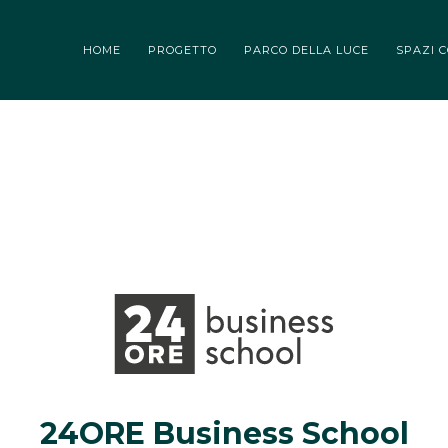
O DELLA LUCE
SPAZI COMUNI
TENANT
BLOG
EVENTI
HOME
PROGETTO
PARCO DELLA LUCE
SPAZI 
24ORE Business School