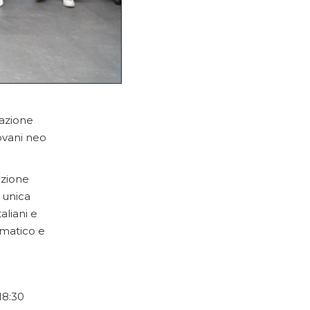
mazione
ovani neo
azione
 unica
aliani e
gmatico e
18:30