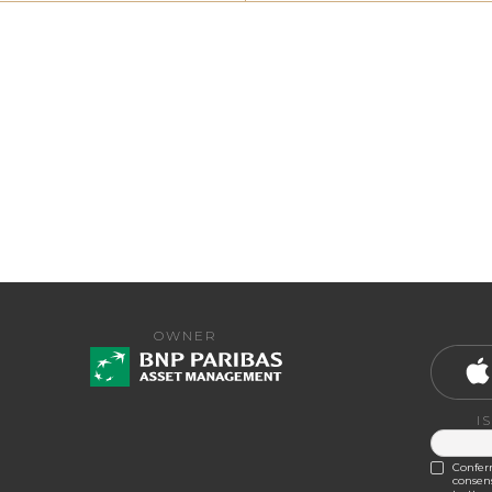
OWNER
I
Conferm
consens