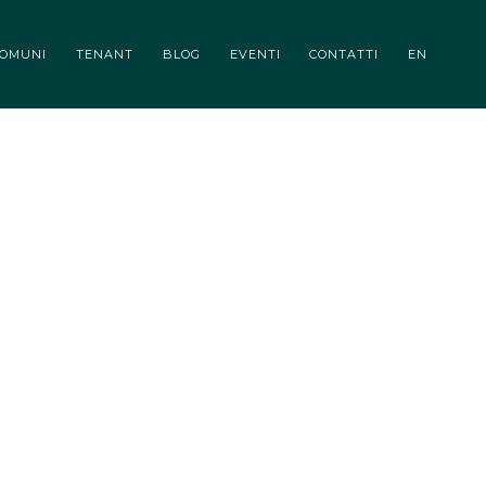
CONTATTI
EN
COMUNI
TENANT
BLOG
EVENTI
CONTATTI
EN