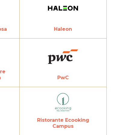
osa
Haleon
ere
a
PwC
Ristorante Ecooking
Campus