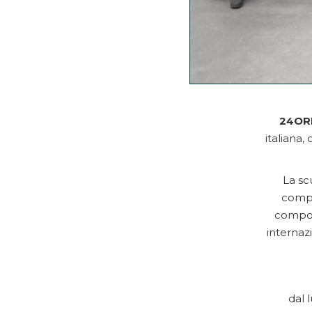
24ORE
italiana
La sc
compl
compost
internaz
dal 