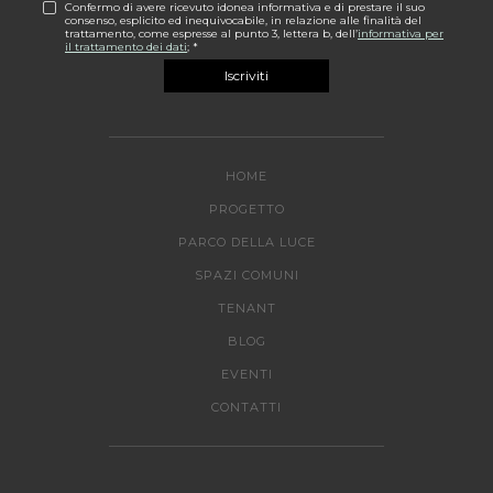
Confermo di avere ricevuto idonea informativa e di prestare il suo
consenso, esplicito ed inequivocabile, in relazione alle finalità del
trattamento, come espresse al punto 3, lettera b, dell’
informativa per
il trattamento dei dati
; *
HOME
PROGETTO
PARCO DELLA LUCE
SPAZI COMUNI
TENANT
BLOG
EVENTI
CONTATTI